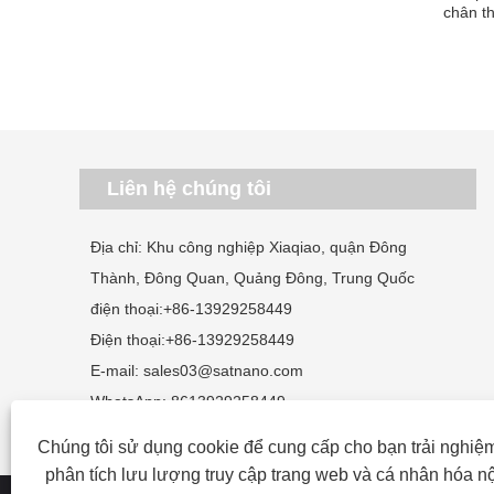
chân t
Liên hệ chúng tôi
Địa chỉ: Khu công nghiệp Xiaqiao, quận Đông
Thành, Đông Quan, Quảng Đông, Trung Quốc
điện thoại:
+86-13929258449
Điện thoại:
+86-13929258449
E-mail:
sales03@satnano.com
WhatsApp:
8613929258449
Chúng tôi sử dụng cookie để cung cấp cho bạn trải nghiệm
phân tích lưu lượng truy cập trang web và cá nhân hóa n