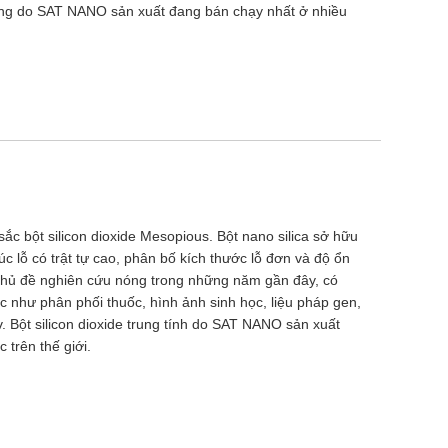
h rỗng do SAT NANO sản xuất đang bán chạy nhất ở nhiều
ắc bột silicon dioxide Mesopious. Bột nano silica sở hữu
úc lỗ có trật tự cao, phân bố kích thước lỗ đơn và độ ổn
 chủ đề nghiên cứu nóng trong những năm gần đây, có
c như phân phối thuốc, hình ảnh sinh học, liệu pháp gen,
v. Bột silicon dioxide trung tính do SAT NANO sản xuất
 trên thế giới.