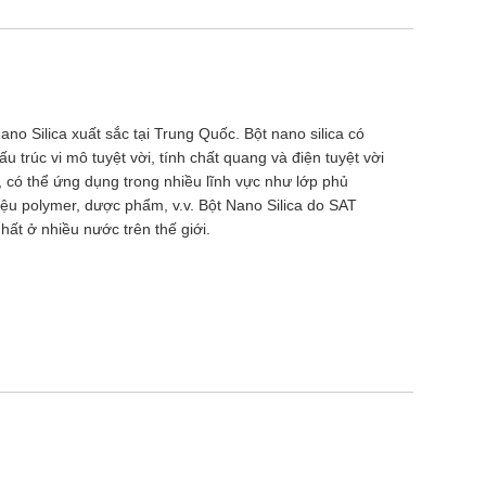
o Silica xuất sắc tại Trung Quốc. Bột nano silica có
u trúc vi mô tuyệt vời, tính chất quang và điện tuyệt vời
, có thể ứng dụng trong nhiều lĩnh vực như lớp phủ
liệu polymer, dược phẩm, v.v. Bột Nano Silica do SAT
ất ở nhiều nước trên thế giới.