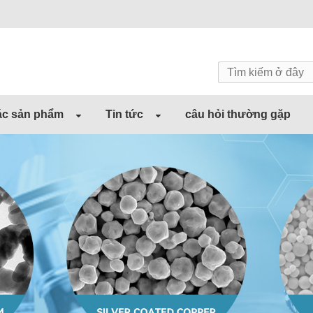
c sản phẩm
Tin tức
câu hỏi thường gặp