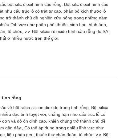
 bột silic đioxit hình cầu rỗng. Bột silic đioxit hình cầu
t như cấu trúc lỗ có trật tự cao, phân bố kích thước lỗ
úng trở thành chủ đề nghiên cứu nóng trong những năm
hiều lĩnh vực như phân phối thuốc, sinh học. hình ảnh,
án, tổ chức, v.v. Bột silcion dioxide hình cầu rỗng do SAT
t ở nhiều nước trên thế giới.
g tính rỗng
 về bột silica silicon dioxide trung tính rỗng. Bột silica
ó nhiều đặc tính tuyệt vời, chẳng hạn như cấu trúc lỗ có
lỗ đơn và độ ổn định cao, khiến chúng trở thành chủ đề
m gần đây., Có thể áp dụng trong nhiều lĩnh vực như
ọc, liệu pháp gen, thuốc thử chẩn đoán, tổ chức, v.v. Bột