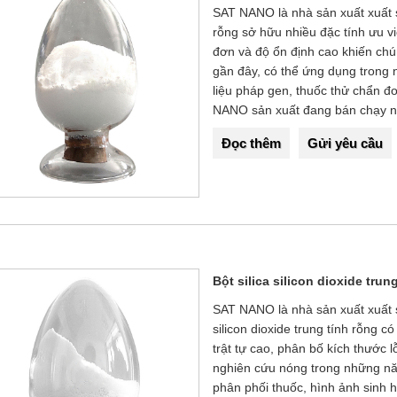
SAT NANO là nhà sản xuất xuất sắc
rỗng sở hữu nhiều đặc tính ưu việ
đơn và độ ổn định cao khiến ch
gần đây, có thể ứng dụng trong n
liệu pháp gen, thuốc thử chẩn đo
NANO sản xuất đang bán chạy nhấ
Đọc thêm
Gửi yêu cầu
Bột silica silicon dioxide trun
SAT NANO là nhà sản xuất xuất sắc
silicon dioxide trung tính rỗng c
trật tự cao, phân bố kích thước 
nghiên cứu nóng trong những nă
phân phối thuốc, hình ảnh sinh h