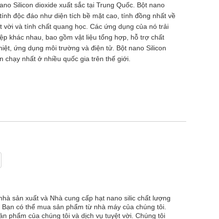
no Silicon dioxide xuất sắc tại Trung Quốc. Bột nano
 tính độc đáo như diện tích bề mặt cao, tính đồng nhất về
ệt vời và tính chất quang học. Các ứng dụng của nó trải
ệp khác nhau, bao gồm vật liệu tổng hợp, hỗ trợ chất
hiệt, ứng dụng môi trường và điện tử. Bột nano Silicon
 chạy nhất ở nhiều quốc gia trên thế giới.
nhà sản xuất và Nhà cung cấp hạt nano silic chất lượng
i. Bạn có thể mua sản phẩm từ nhà máy của chúng tôi.
ản phẩm của chúng tôi và dịch vụ tuyệt vời. Chúng tôi