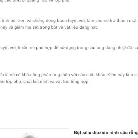
ng các thiết bị quang học và lớp phủ.
c tính bôi trơn và chống đóng bánh tuyệt vời, làm cho nó trở thành mộ
hảy và giảm ma sát trong bột và vật liệu dạng hạt.
ệt tuyệt vời, khiến nó phù hợp để sử dụng trong các ứng dụng nhiệt độ
hĩa là nó có khả năng phản ứng thấp với các chất khác. Điều này làm ch
 lớp phủ, chất kết dính và vật liệu tổng hợp.
Bột silic dioxide hình cầu rỗn