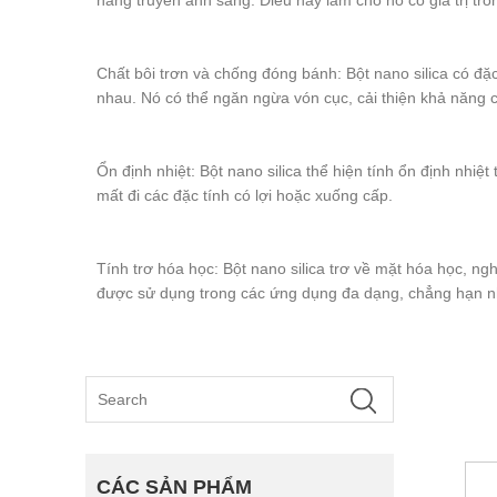
năng truyền ánh sáng. Điều này làm cho nó có giá trị tro
Chất bôi trơn và chống đóng bánh: Bột nano silica có đặ
nhau. Nó có thể ngăn ngừa vón cục, cải thiện khả năng c
Ổn định nhiệt: Bột nano silica thể hiện tính ổn định nhi
mất đi các đặc tính có lợi hoặc xuống cấp.
Tính trơ hóa học: Bột nano silica trơ về mặt hóa học, ng
được sử dụng trong các ứng dụng đa dạng, chẳng hạn như
CÁC SẢN PHẨM